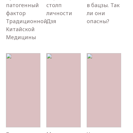
патогенный
столп
в бацзы. Так
фактор
личности
ли они
Традиционной
Дзя
опасны?
Китайской
Медицины