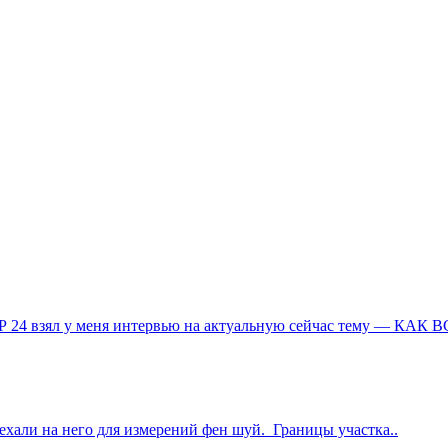
Р 24 взял у меня интервью на актуальную сейчас тему — КА
ехали на него для измерений фен шуй. Границы участка..