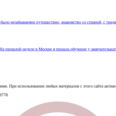
о было незабываемое путешествие, знакомство со страной, с тра
На прошлой неделе в Москве я прошла обучение у замечательног
ими. При использовании любых материалов с этого сайта активн
8778