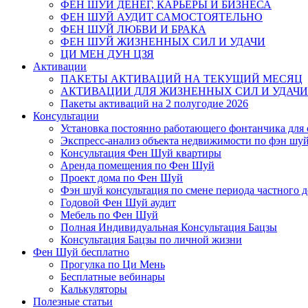
ФЕН ШУЙ ДЕНЕГ, КАРЬЕРЫ И БИЗНЕСА
ФЕН ШУЙ АУДИТ САМОСТОЯТЕЛЬНО
ФЕН ШУЙ ЛЮБВИ И БРАКА
ФЕН ШУЙ ЖИЗНЕННЫХ СИЛ И УДАЧИ
ЦИ МЕН ДУН ЦЗЯ
Активации
ПАКЕТЫ АКТИВАЦИЙ НА ТЕКУЩИЙ МЕСЯЦ
АКТИВАЦИИ ДЛЯ ЖИЗНЕННЫХ СИЛ И УДАЧИ
Пакеты активаций на 2 полугодие 2026
Консультации
Установка постоянно работающего фонтанчика для
Экспресс-анализ объекта недвижимости по фэн шу
Консультация Фен Шуй квартиры
Аренда помещения по Фен Шуй
Проект дома по Фен Шуй
Фэн шуй консультация по смене периода частного 
Годовой Фен Шуй аудит
Мебель по Фен Шуй
Полная Индивидуальная Консультация Бацзы
Консультация Бацзы по личной жизни
Фен Шуй бесплатно
Прогулка по Ци Мень
Бесплатные вебинары
Калькуляторы
Полезные статьи