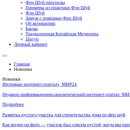
Фен Шуй прогнозы
Примеры из практики Фэн Шуй
Фэн Шуй
Замуж с помощью Фен Шуй
Об активациях
Бацзы
Традиционная Китайская Медицина
Цигун
Личный кабинет
Главная
Новинки
Новинки
Интервью интернет-порталу МИР24
Недавно информационно-аналитический интернет-портал МИ
Подробнее
Разметка пустого участка для строительства дома по фен шуй
Как видно на фото — участок был совсем пустой, когда мы при