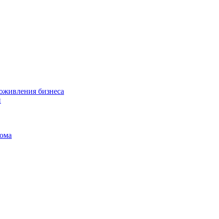
 оживления бизнеса
й
дома