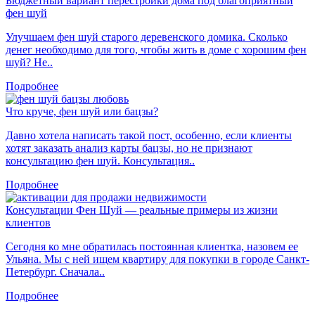
Бюджетный вариант перестройки дома под благоприятный
фен шуй
Улучшаем фен шуй старого деревенского домика. Сколько
денег необходимо для того, чтобы жить в доме с хорошим фен
шуй? Не..
Подробнее
Что круче, фен шуй или бацзы?
Давно хотела написать такой пост, особенно, если клиенты
хотят заказать анализ карты бацзы, но не признают
консультацию фен шуй. Консультация..
Подробнее
Консультации Фен Шуй — реальные примеры из жизни
клиентов
Сегодня ко мне обратилась постоянная клиентка, назовем ее
Ульяна. Мы с ней ищем квартиру для покупки в городе Санкт-
Петербург. Сначала..
Подробнее