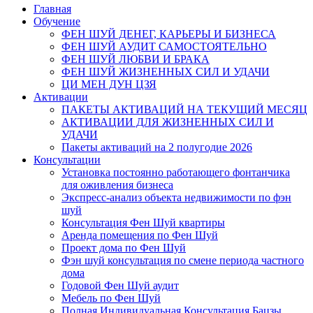
Главная
Обучение
ФЕН ШУЙ ДЕНЕГ, КАРЬЕРЫ И БИЗНЕСА
ФЕН ШУЙ АУДИТ САМОСТОЯТЕЛЬНО
ФЕН ШУЙ ЛЮБВИ И БРАКА
ФЕН ШУЙ ЖИЗНЕННЫХ СИЛ И УДАЧИ
ЦИ МЕН ДУН ЦЗЯ
Активации
ПАКЕТЫ АКТИВАЦИЙ НА ТЕКУЩИЙ МЕСЯЦ
АКТИВАЦИИ ДЛЯ ЖИЗНЕННЫХ СИЛ И
УДАЧИ
Пакеты активаций на 2 полугодие 2026
Консультации
Установка постоянно работающего фонтанчика
для оживления бизнеса
Экспресс-анализ объекта недвижимости по фэн
шуй
Консультация Фен Шуй квартиры
Аренда помещения по Фен Шуй
Проект дома по Фен Шуй
Фэн шуй консультация по смене периода частного
дома
Годовой Фен Шуй аудит
Мебель по Фен Шуй
Полная Индивидуальная Консультация Бацзы