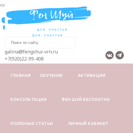
galina@fengshui-vrn.ru
+7(920)22-99-408
ГЛАВНАЯ
ОБУЧЕНИЕ
АКТИВАЦИИ
КОНСУЛЬТАЦИИ
ФЕН ШУЙ БЕСПЛАТНО
Главная
ФЭН ШУЙ ПРОГНОЗЫ
Бацзы прогноз по годам рождения на май 2026
года
ПОЛЕЗНЫЕ СТАТЬИ
ЛИЧНЫЙ КАБИНЕТ