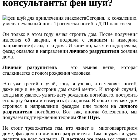
консультанты фен шуй?
Сегодня, к сожалению,
у меня печальный пост. Трагически погиб в ДТП наш сосед.
Он только в этом году начал строить дом. После получения
известия об аварии, я подошла с
лопанем
и измерила
направление фасада его дома. И конечно, как я и подозревала,
фасад оказался в направлении
личного разрушителя
хозяина
дома.
Личный разрушитель
– это земная ветвь, которая
сталкивается с годом рождения человека.
Это уже третий случай, когда я узнаю, что человек погиб,
даже еще и не достроив дом своей мечты. И второй случай,
когда мне удалось узнать дату рождения погибшего, построить
его карту
бацзы
и измерить фасад дома. В обоих случаях дом
строился в направлении фасадом или тылом на
личного
разрушителя
погибшего. Вот так, иногда болезненно, мы
получаем подтверждения теориям
Фэн Шуй.
Не стоит тревожиться тем, кто живет в многоквартирном
доме, фасадом на личного разрушителя. Там неудача и удача
делится на всех жильцов.
В частном же доме
вся удача или