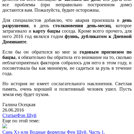
все проблемы (при неправильно построенном доме)
достаются вам. Пожалуйста, будьте осторожны.
Для специалистов добавлю, что авария произошла в
день
разрушения
, в день
столкновения день-месяц
, которое
затрагивало и
карту бацзы
соседа. Кроме всего прочего, для
него 2016 год являлся годом
фуинь, дубликатом к Дневной
Доминанте
.
Если бы он обратился ко мне за
годовым прогнозом по
бацзы
, я обязательно бы обратила его внимание на то, сколько
неблагоприятных факторов собралось для него в этом году, и
посоветовала бы как минимум, не садиться за руль в течение
года.
Но история не имеет сослагательного наклонения. Светлая
память, очень хороший и позитивный человек ушел. Пусть
земля ему будет пухом.
Галина Осецкая
26.06.2016
Статьи
Фэн Шуй
Еще по этой теме:
Сань Хэ или Водные формулы Фен Шуй. Часть 1.