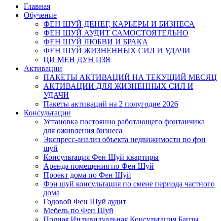
Главная
Обучение
ФЕН ШУЙ ДЕНЕГ, КАРЬЕРЫ И БИЗНЕСА
ФЕН ШУЙ АУДИТ САМОСТОЯТЕЛЬНО
ФЕН ШУЙ ЛЮБВИ И БРАКА
ФЕН ШУЙ ЖИЗНЕННЫХ СИЛ И УДАЧИ
ЦИ МЕН ДУН ЦЗЯ
Активации
ПАКЕТЫ АКТИВАЦИЙ НА ТЕКУЩИЙ МЕСЯЦ
АКТИВАЦИИ ДЛЯ ЖИЗНЕННЫХ СИЛ И
УДАЧИ
Пакеты активаций на 2 полугодие 2026
Консультации
Установка постоянно работающего фонтанчика
для оживления бизнеса
Экспресс-анализ объекта недвижимости по фэн
шуй
Консультация Фен Шуй квартиры
Аренда помещения по Фен Шуй
Проект дома по Фен Шуй
Фэн шуй консультация по смене периода частного
дома
Годовой Фен Шуй аудит
Мебель по Фен Шуй
Полная Индивидуальная Консультация Бацзы