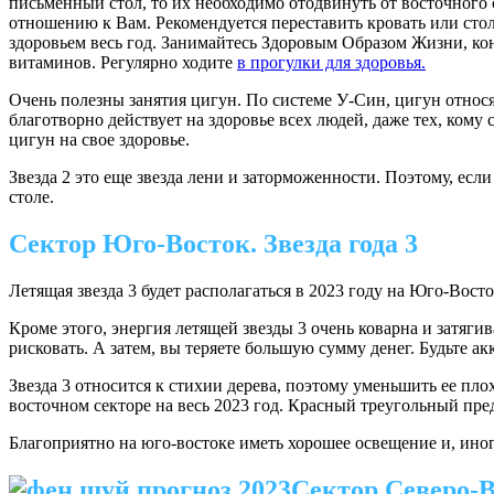
письменный стол, то их необходимо отодвинуть от восточного с
отношению к Вам. Рекомендуется переставить кровать или стол 
здоровьем весь год. Занимайтесь Здоровым Образом Жизни, ко
витаминов. Регулярно ходите
в прогулки для здоровья.
Очень полезны занятия цигун. По системе У-Син, цигун относя
благотворно действует на здоровье всех людей, даже тех, кому
цигун на свое здоровье.
Звезда 2 это еще звезда лени и заторможенности. Поэтому, есл
столе.
Сектор Юго-Восток. Звезда года 3
Летящая звезда 3 будет располагаться в 2023 году на Юго-Вост
Кроме этого, энергия летящей звезды 3 очень коварна и затяги
рисковать. А затем, вы теряете большую сумму денег. Будьте а
Звезда 3 относится к стихии дерева, поэтому уменьшить ее пл
восточном секторе на весь 2023 год. Красный треугольный пре
Благоприятно на юго-востоке иметь хорошее освещение и, иногд
Сектор Северо-Во