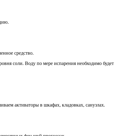
цию.
ленное средство.
ровня соли. Воду по мере испарения необходимо будет
иваем активаторы в шкафах, кладовках, санузлах.
емесячных фен шуй прогнозах.