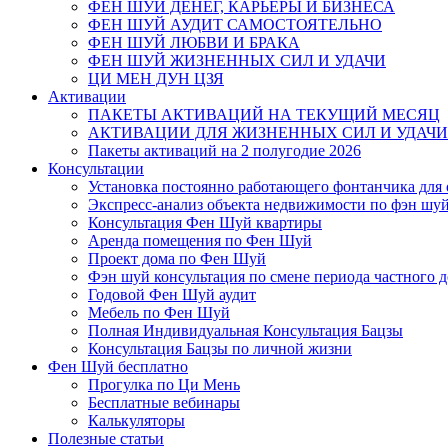
ФЕН ШУЙ ДЕНЕГ, КАРЬЕРЫ И БИЗНЕСА
ФЕН ШУЙ АУДИТ САМОСТОЯТЕЛЬНО
ФЕН ШУЙ ЛЮБВИ И БРАКА
ФЕН ШУЙ ЖИЗНЕННЫХ СИЛ И УДАЧИ
ЦИ МЕН ДУН ЦЗЯ
Активации
ПАКЕТЫ АКТИВАЦИЙ НА ТЕКУЩИЙ МЕСЯЦ
АКТИВАЦИИ ДЛЯ ЖИЗНЕННЫХ СИЛ И УДАЧИ
Пакеты активаций на 2 полугодие 2026
Консультации
Установка постоянно работающего фонтанчика для
Экспресс-анализ объекта недвижимости по фэн шу
Консультация Фен Шуй квартиры
Аренда помещения по Фен Шуй
Проект дома по Фен Шуй
Фэн шуй консультация по смене периода частного 
Годовой Фен Шуй аудит
Мебель по Фен Шуй
Полная Индивидуальная Консультация Бацзы
Консультация Бацзы по личной жизни
Фен Шуй бесплатно
Прогулка по Ци Мень
Бесплатные вебинары
Калькуляторы
Полезные статьи