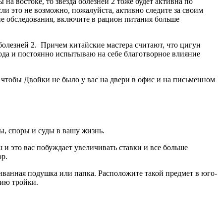
на востоке, то звезда болезней 2 тоже будет активна по
сли это не возможно, пожалуйста, активно следите за своим
ие обследования, включите в рацион питания больше
болезней 2. Причем китайские мастера считают, что цигун
 года и постоянно испытываю на себе благотворное влияние
, чтобы Двойки не было у вас на двери в офис и на письменном
ы, споры и суды в вашу жизнь.
ш и это вас побуждает увеличивать ставки и все больше
ор.
иванная подушка или папка. Расположите такой предмет в юго-
хию тройки.