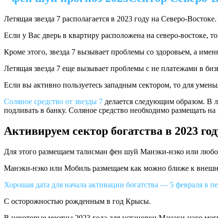
Летящая звезда 7 располагается в 2023 году на Северо-Востоке.
Если у Вас дверь в квартиру расположена на северо-востоке, 
Кроме этого, звезда 7 вызывает проблемы со здоровьем, а име
Летящая звезда 7 еще вызывает проблемы с не платежами в биз
Если вы активно пользуетесь западным сектором, то для умень
Соляное средство от звезды 7
делается следующим образом. В л
подливать в банку. Соляное средство необходимо размещать на 
Активируем сектор богатства в 2023 год
Для этого размещаем талисман фен шуй Манэки-нэко или любо
Манэки-нэко или Мобиль размещаем как можно ближе к внешней 
Хорошая дата для начала активации богатства — 5 февраля в пе
С осторожностью рожденным в год Крысы.
В некоторые месяцы 2023 года для установки Манэки-нэко могу