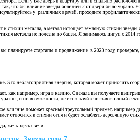
ектора. Если у Вас дверь в квартиру или в спальню расположены 
так, что бы влияние звезды болезней 2 от двери было убрано. Е
нсультируйтесь у различных врачей, проходите профилактическ
т к стихии металла, а металл истощает земляную стихии звезды 
 стихия металла не полезна по бацзы. Я занимаюсь цигун с 2014
и вы планируете стартапы и продвижение в 2023 году, проверьте
оке. Это неблагоприятная энергия, которая может приносить ссор
вает, как например, игра в казино. Сначала вы получаете выигры
ккуратны, и по возможности, не используйте юго-восточный сект
охое влияние поможет красный треугольный предмет, например д
дмет относится к стихии огня и будет ослаблять деревянную сти
а, жечь здесь свечи.
сток. Звезда года 7