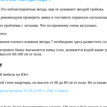
 Это неблагоприятная звезда, еще ее называют звездой грабежа.
то рекомендуем проверить замки и поставить охранную сигнализа
нно проблемы с легкими. Что по-прежнему очень актуально.
несе.
шения плохого влияния звезды 7 необходимо здесь разместить со
итровую банку высыпается пачка соли, заливается водой выше у
высоте 60-100 см от пола.
у
й мобиль на Юге.
стене квартиры, на высоте от 60 до 80 см от пола. Не устанавл
риод времени 19.30-21.30 ч. (Час Собаки).
т быть более благоприятные сектора. Об этом я буду писать в
еж