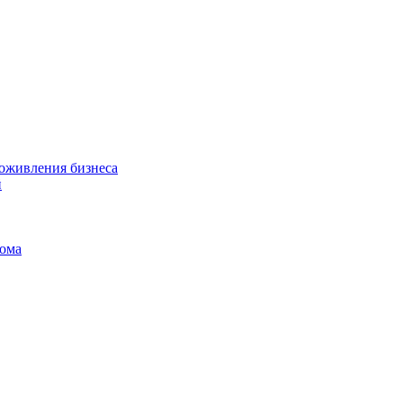
 оживления бизнеса
й
дома