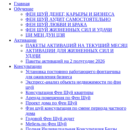
Главная
Обучение
ФЕН ШУЙ ДЕНЕГ, КАРЬЕРЫ И БИЗНЕСА
ФЕН ШУЙ АУДИТ САМОСТОЯТЕЛЬНО
ФЕН ШУЙ ЛЮБВИ И БРАКА
ФЕН ШУЙ ЖИЗНЕННЫХ СИЛ И УДАЧИ
ЦИ МЕН ДУН ЦЗЯ
Активации
ПАКЕТЫ АКТИВАЦИЙ НА ТЕКУЩИЙ МЕСЯЦ
АКТИВАЦИИ ДЛЯ ЖИЗНЕННЫХ СИЛ И
УДАЧИ
Пакеты активаций на 2 полугодие 2026
Консультации
Установка постоянно работающего фонтанчика
для оживления бизнеса
Экспресс-анализ объекта недвижимости по фэн
шуй
Консультация Фен Шуй квартиры
Аренда помещения по Фен Шуй
Проект дома по Фен Шуй
Фэн шуй консультация по смене периода частного
дома
Годовой Фен Шуй аудит
Мебель по Фен Шуй
Полная Индивидуальная Консультация Бацзы