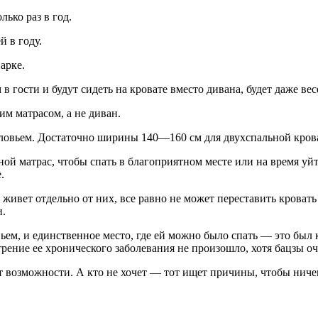
лько раз в год.
й в году.
арке.
 в гости и будут сидеть на кровате вместо дивана, будет даже вес
им матрасом, а не диван.
овьем. Достаточно ширины 140—160 см для двухспальной крова
й матрас, чтобы спать в благоприятном месте или на время уйт
.
и живет отдельно от них, все равно не может переставить кроват
и.
ьем, и единственное место, где ей можно было спать — это был 
трение ее хронического заболевания не произошло, хотя бацзы оч
т возможности. А кто не хочет — тот ищет причины, чтобы ничег