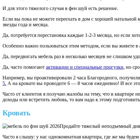
И для этого тяжелого случая в фен шуй есть решение.
Если вы пока не можете переехать в дом с хорошей натальной
звезды года и месяца.
Да, потребуется перестановка каждые 1-2-3 месяца, но если хо
Особенно важно пользоваться этим методом, если вы живете в а
Да, передвигать мебель раз в несколько месяцев не слишком у
Да, часто помогают
активации и специальные прогулки
, но ср
Например, вы проактивировали 2 часа Благородного, получили
5.
А на кровате вы проводите 6 — 8 часов ежедневно! И все это
Часто от клиентов я получаю жалобы на тему, что в квартире н
доходы или встретить любовь, то вам надо к этому подготовить
Кровать
Продайте тяжелый неподъемный диван
Часто я слышу: у нас однокомнатная квартира, где же мы будем