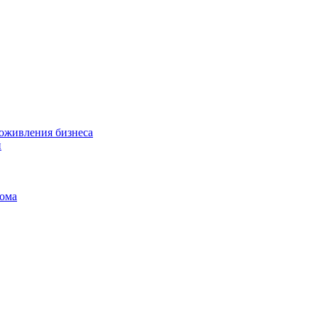
 оживления бизнеса
й
дома