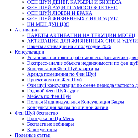
ФЕН ШУЙ ДЕНЕГ, КАРЬЕРЫ И БИЗНЕСА
ФЕН ШУЙ АУДИТ САМОСТОЯТЕЛЬНО
ФЕН ШУЙ ЛЮБВИ И БРАКА
ФЕН ШУЙ ЖИЗНЕННЫХ СИЛ И УДАЧИ
ЦИ МЕН ДУН ЦЗЯ
Активации
ПАКЕТЫ АКТИВАЦИЙ НА ТЕКУЩИЙ МЕСЯЦ
АКТИВАЦИИ ДЛЯ ЖИЗНЕННЫХ СИЛ И УДАЧИ
Пакеты активаций на 2 полугодие 2026
Консультации
Установка постоянно работающего фонтанчика для
Экспресс-анализ объекта недвижимости по фэн шу
Консультация Фен Шуй квартиры
Аренда помещения по Фен Шуй
Проект дома по Фен Шуй
Фэн шуй консультация по смене периода частного 
Годовой Фен Шуй аудит
Мебель по Фен Шуй
Полная Индивидуальная Консультация Бацзы
Консультация Бацзы по личной жизни
Фен Шуй бесплатно
Прогулка по Ци Мень
Бесплатные вебинары
Калькуляторы
Полезные статьи