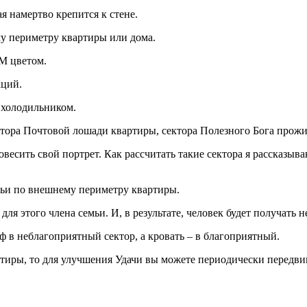
ая намертво крепится к стене.
у периметру квартиры или дома.
М цветом.
аций.
 холодильником.
ктора Почтовой лошади квартиры, сектора Полезного Бога прож
овесить свой портрет. Как рассчитать такие сектора я рассказыв
емьи по внешнему периметру квартиры.
я этого члена семьи. И, в результате, человек будет получать 
ф в неблагоприятный сектор, а кровать – в благоприятный.
ртиры, то для улучшения Удачи вы можете периодически передви