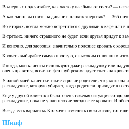
Во-первых подсчитайте, как часто у вас бывают гости? — неско
А как часто вы спите на диване в плохих энергиях? — 365 ноче
Во-вторых, всегда можно встретиться с друзьями в кафе или в п
В-третьих, ничего страшного не будет, если друзья придут к вам
И конечно, для здоровья, значительно полезнее кровать с хорош
Кровать выбирайте самую простую, с высоким сплошным изгол
Иногда, мои клиенты используют даже раскладушку или надувно
очень нравится, все-таки фен шуй рекомендует спать на кровате
У одной моей клиентки такие строгие родители, что, хоть она 
раскладушке, которую убирает, когда родители приходят в гост
Еще у другой клиентки была очень тяжелая ситуация со здоров
раскладушке, пока не ушли плохие звезды с ее кровати. И обос
Всегда есть варианты. Кто хочет изменить свою жизнь, тот ище
Шкаф