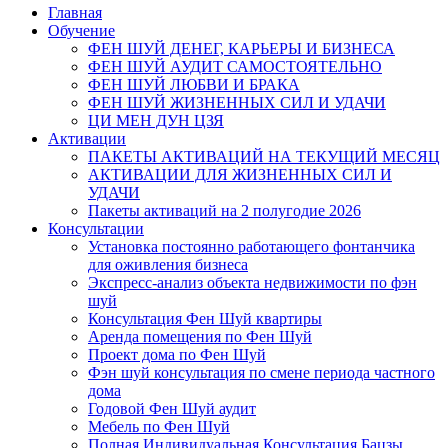
Главная
Обучение
ФЕН ШУЙ ДЕНЕГ, КАРЬЕРЫ И БИЗНЕСА
ФЕН ШУЙ АУДИТ САМОСТОЯТЕЛЬНО
ФЕН ШУЙ ЛЮБВИ И БРАКА
ФЕН ШУЙ ЖИЗНЕННЫХ СИЛ И УДАЧИ
ЦИ МЕН ДУН ЦЗЯ
Активации
ПАКЕТЫ АКТИВАЦИЙ НА ТЕКУЩИЙ МЕСЯЦ
АКТИВАЦИИ ДЛЯ ЖИЗНЕННЫХ СИЛ И
УДАЧИ
Пакеты активаций на 2 полугодие 2026
Консультации
Установка постоянно работающего фонтанчика
для оживления бизнеса
Экспресс-анализ объекта недвижимости по фэн
шуй
Консультация Фен Шуй квартиры
Аренда помещения по Фен Шуй
Проект дома по Фен Шуй
Фэн шуй консультация по смене периода частного
дома
Годовой Фен Шуй аудит
Мебель по Фен Шуй
Полная Индивидуальная Консультация Бацзы