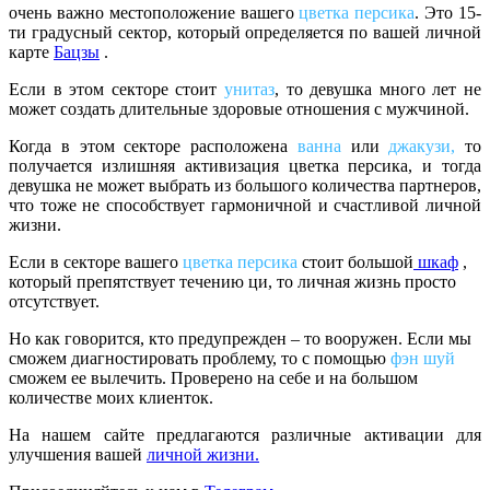
очень важно местоположение вашего
цветка персика
. Это 15-
ти градусный сектор, который определяется по вашей личной
карте
Бацзы
.
Если в этом секторе стоит
унитаз
, то девушка много лет не
может создать длительные здоровые отношения с мужчиной.
Когда в этом секторе расположена
ванна
или
джакузи,
то
получается излишняя активизация цветка персика, и тогда
девушка не может выбрать из большого количества партнеров,
что тоже не способствует гармоничной и счастливой личной
жизни.
Если в секторе вашего
цветка персика
стоит большой
шкаф
,
который препятствует течению ци, то личная жизнь просто
отсутствует.
Но как говорится, кто предупрежден – то вооружен. Если мы
сможем диагностировать проблему, то с помощью
фэн шуй
сможем ее вылечить. Проверено на себе и на большом
количестве моих клиенток.
На нашем сайте предлагаются различные активации для
улучшения вашей
личной жизни.