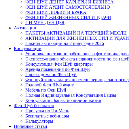
ФЕН ШУЙ ДЕНЕГ, КАРЬЕРЫ И БИЗНЕСА
ФЕН ШУЙ АУДИТ САМОСТОЯТЕЛЬНО
ФЕН ШУЙ ЛЮБВИ И БРАКА
ФЕН ШУЙ ЖИЗНЕННЫХ СИЛ И УДАЧИ
ЦИ МЕН ДУН ЦЗЯ
Активации
ПАКЕТЫ АКТИВАЦИЙ НА ТЕКУЩИЙ МЕСЯЦ
АКТИВАЦИИ ДЛЯ ЖИЗНЕННЫХ СИЛ И УДАЧИ
Пакеты активаций на 2 полугодие 2026
Консультации
Установка постоянно работающего фонтанчика для
Экспресс-анализ объекта недвижимости по фэн шу
Консультация Фен Шуй квартиры
Аренда помещения по Фен Шуй
Проект дома по Фен Шуй
Фэн шуй консультация по смене периода частного 
Годовой Фен Шуй аудит
Мебель по Фен Шуй
Полная Индивидуальная Консультация Бацзы
Консультация Бацзы по личной жизни
Фен Шуй бесплатно
Прогулка по Ци Мень
Бесплатные вебинары
Калькуляторы
Полезные статьи