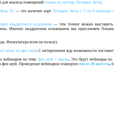
я для анализа помещений
только по методу Летящих Звезд.
Чунь Хе
— это наличие карт
Летящих Звезд с 5 по 9 периоды 
азмер квадратного основания
— тем точнее можно выставить 
мень. Именно квадратным основанием мы прислоняем Лопань
да. Физкультура всем на пользу).
ых мною по фен шуй
.
С нетерпением жду возможности поставит
ых вебинаров на тему
фен шуй + бацзы
.
Это будут вебинары по
ра фен шуй. Проведение вебинаров планирую
после 20 августа
,
б