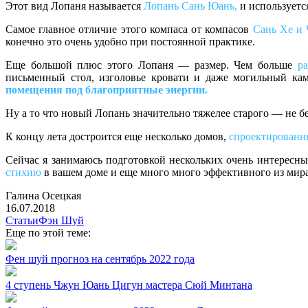
Этот вид Лопаня называется
Лопань Сань Юань,
и используетс
Самое главное отличие этого компаса от компасов
Сань Хе и 
конечно это очень удобно при постоянной практике.
Еще большой плюс этого Лопаня — размер. Чем больше
р
письменный стол, изголовье кровати и даже могильный ка
помещения под благоприятные энергии.
Ну а то что новый Лопань значительно тяжелее старого — не бе
К концу лета достроится еще несколько домов,
спроектированн
Сейчас я занимаюсь подготовкой нескольких очень интересн
стихию
в вашем доме и еще много много эффективного из ми
Галина Осецкая
16.07.2018
Статьи
Фэн Шуй
Еще по этой теме:
Фен шуй прогноз на сентябрь 2022 года
4 ступень Чжун Юань Цигун мастера Сюй Минтана