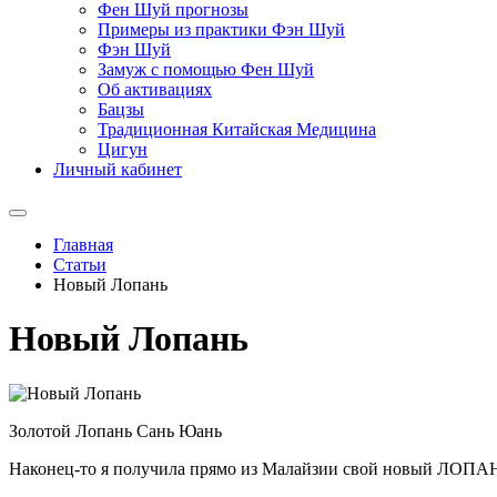
Фен Шуй прогнозы
Примеры из практики Фэн Шуй
Фэн Шуй
Замуж с помощью Фен Шуй
Об активациях
Бацзы
Традиционная Китайская Медицина
Цигун
Личный кабинет
Главная
Статьи
Новый Лопань
Новый Лопань
Золотой Лопань Сань Юань
Наконец-то я получила прямо из Малайзии свой новый ЛОПАНЬ