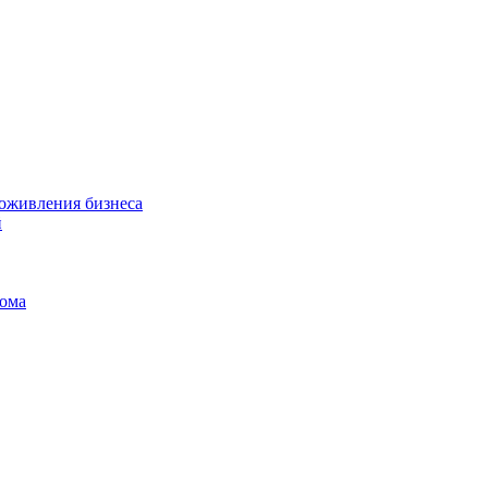
 оживления бизнеса
й
дома