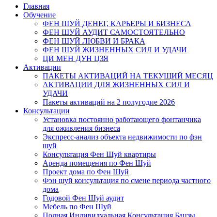
Главная
Обучение
ФЕН ШУЙ ДЕНЕГ, КАРЬЕРЫ И БИЗНЕСА
ФЕН ШУЙ АУДИТ САМОСТОЯТЕЛЬНО
ФЕН ШУЙ ЛЮБВИ И БРАКА
ФЕН ШУЙ ЖИЗНЕННЫХ СИЛ И УДАЧИ
ЦИ МЕН ДУН ЦЗЯ
Активации
ПАКЕТЫ АКТИВАЦИЙ НА ТЕКУЩИЙ МЕСЯЦ
АКТИВАЦИИ ДЛЯ ЖИЗНЕННЫХ СИЛ И
УДАЧИ
Пакеты активаций на 2 полугодие 2026
Консультации
Установка постоянно работающего фонтанчика
для оживления бизнеса
Экспресс-анализ объекта недвижимости по фэн
шуй
Консультация Фен Шуй квартиры
Аренда помещения по Фен Шуй
Проект дома по Фен Шуй
Фэн шуй консультация по смене периода частного
дома
Годовой Фен Шуй аудит
Мебель по Фен Шуй
Полная Индивидуальная Консультация Бацзы