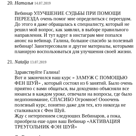
Наталья
14.07.2019
Вебинар УЛУЧШЕНИЕ СУДЬБЫ ПРИ ПОМОЩИ
ПЕРЕЕЗДА очень помог мне определиться с переездом.
До этого я даже обращалась к специалисту, который не
решил мой вопрос, как заявлял, в выборе правильного
направления. И тут вдруг в инстаграм мне попался
анонс на вебинар. Галина, большое спасибо за полезный
вебинар! Заинтересовали и другие материалы, которыми
планирую воспользоваться для улучшения своей жизни.
Natalja
13.07.2019
Здравствуйте Галина!
Вот и закончился наш курс » ЗАМУЖ С ПОМОЩЬЮ
ФЕН ШУЙ» , который состоял из 6 занятий. Было очень
приятно с вами общаться, вы доходчиво объясняли все
нюансы в каждом уроке, отвечали на вопросы, где было
недопонимание, СПАСИБО Огромное! Оооочень
полезный курс, понятно даже для тех, кто никогда не
сталкивался с Фен Шуй.
Жду с нетерпением следуюших Вебинаров, а пока,
приобрела еше один ваш Вебинар «АКТИВАЦИЯ
ТРЕУГОЛЬНИК ФЭН ШУЙ»