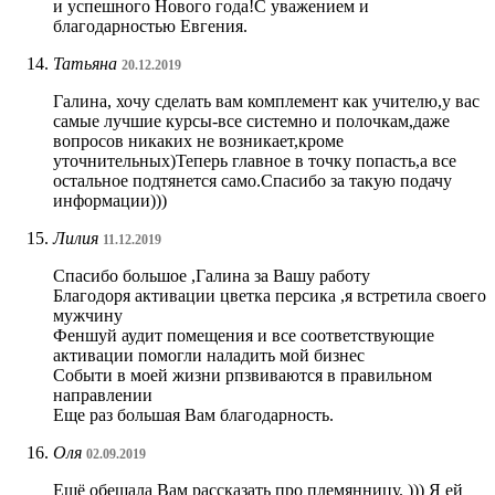
и успешного Нового года!С уважением и
благодарностью Евгения.
Татьяна
20.12.2019
Галина, хочу сделать вам комплемент как учителю,у вас
самые лучшие курсы-все системно и полочкам,даже
вопросов никаких не возникает,кроме
уточнительных)Теперь главное в точку попасть,а все
остальное подтянется само.Спасибо за такую подачу
информации)))
Лилия
11.12.2019
Спасибо большое ,Галина за Вашу работу
Благодоря активации цветка персика ,я встретила своего
мужчину
Феншуй аудит помещения и все соответствующие
активации помогли наладить мой бизнес
Событи в моей жизни рпзвиваются в правильном
направлении
Еще раз большая Вам благодарность.
Оля
02.09.2019
Ещё обещала Вам рассказать про племянницу. ))) Я ей