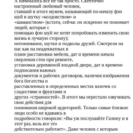
А начиналось все не так просто. Скептично
настроенный любимый человек,
ставший в итоге мужем, называющий по-началу фэн
шуй в шутку «колдовством» и
«шаманством» (кстати, сейчас он искренне не понимает
людей, которые с
помощью фэн шуй не хотят попробовать изменить свою
жизнь в лучшую сторону);
непонимание, шутки и подколы друзей. Смотрели на
нас как на неадекватных в
плане расстановки мебели, дат и времени начала
сверления стен при ремонте,
установки деревянной входной двери, дат и времени
подписания важных
документов и рабочих договоров, наличия изображения
бога богатства и
расставленных в определенных местах вазочек со
сладостями и фруктами и
других «странностей». В итоге мы перестали озвучивать
свои действия для
понимания широкой аудиторией. Только самые близкие
люди особо не вдаваясь в
подробности говорили: «Вы уж послушайте Галину и в
этот раз, коль все это
действительно работает». Даже человек с которым