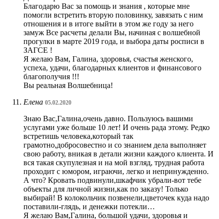
Благодарю Вас за помощь и знания , которые мне
помогли встретить вторую половинку, завязать с ним
отношения и в итоге выйти в этом же году за него
замуж Все расчеты делали Вы, начиная с волшебной
прогулки в марте 2019 года, и выбора даты росписи в
ЗАГСЕ !
Я желаю Вам, Галина, здоровья, счастья женского,
успеха, удачи, благодарных клиентов и финансового
благополучия !!!
Вы реальная Волшебница!
Елена
05.02.2020
Знаю Вас,Галина,очень давно. Пользуюсь вашими
услугами уже больше 10 лет! И очень рада этому. Редко
встретишь человека,который так
грамотно,добросовестно и со знанием дела выполняет
свою работу, вникая в детали жизни каждого клиента. И
вся такая скупулезная и на мой взгляд, трудная работа
проходит с юмором, играючи, легко и непринужденно.
А что? Кровать подвинули,шкафчик убрали-вот тебе
объекты для личной жизни,как по заказу! Только
выбирай! В колокольчик позвенели,цветочек куда надо
поставили-глядь, и денежки потекли…
Я желаю Вам,Галина, большой удачи, здоровья и