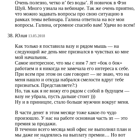
Очень полезно, четко и’ без воды’. Я новичок в Фэн
Шуй. Много узнала на вебинаре. Так же очень приятно,
что можно задавать вопросы про свою ситуацию в
рамках темы вебинара. Галина ответила на все мои
вопросы. Галина, огромное спасибо вам! Удачи во всем!
Юлия
13.05.2018
Как только я поставила вазу и рядом мышь — на
следующий же день мне признался в чувствах ко мне
мой начальник.
Самое интересное, что мы с ним 7 лет «бок о бок»
работаем и я никогда не замечала его интереса к себе.
При всем при этом он сам говорит — не знаю, что на
меня нашло и откуда набрался смелости вдруг тебе
признаться. Представляете?:)
Но, так как я не вижу его рядом с собой в будущем —
вазу не убрала, пусть дальше стоит )))
Ну и в приницпе, стало больше мужчин вокруг меня.
В части денег в этом месяце тоже какое-то чудо
произошло. У нас на работе основная часть зп — это
премия за продажи.
В течении всего месяца мой офис не выполнял план и
мы даже не надеялись на выплату премии… Но вот