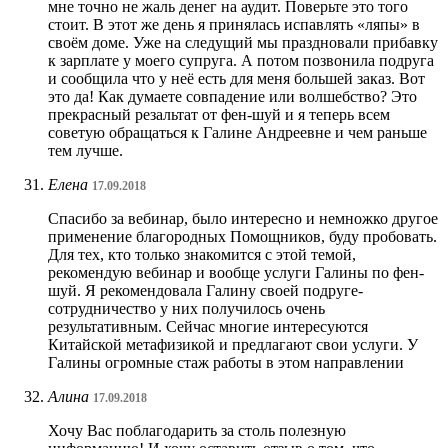
мне точно не жаль денег на аудит. Поверьте это того
стоит. В этот же день я принялась испавлять «ляпы» в
своём доме. Уже на следущий мы праздновали прибавку
к зарплате у моего супруга. А потом позвонила подруга
и сообщила что у неё есть для меня большей заказ. Вот
это да! Как думаете совпадение или волшебство? Это
прекрасный резальтат от фен-шуй и я теперь всем
советую обращаться к Галине Андреевне и чем раньше
тем лучше.
Елена
17.09.2018
Спасибо за вебинар, было интересно и немножко другое
применение благородных Помощников, буду пробовать.
Для тех, кто только знакомится с этой темой,
рекомендую вебинар и вообще услуги Галины по фен-
шуй. Я рекомендовала Галину своей подруге-
сотрудничество у них получилось очень
результативным. Сейчас многие интересуются
Китайской метафизикой и предлагают свои услуги. У
Галины огромные стаж работы в этом направлении
Алина
17.09.2018
Хочу Вас поблагодарить за столь полезную