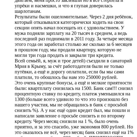
двигаем, меня просто заклевали но я все стерпела и
упрёки и насмешки, и что я глупая доверилась
шарлотанам.
Результаты были ошеломительные. Через 2 дня ребёнок,
который отказывался категорически ходить на свои
секции опять начал посещать их с удовольствием. У
мужа подняли зарплату на 20 тысяч в среднем, а ведь
последний раз поднимали в 2011 году. За четыре месяца
этого года он заработал столько же сколько за 6 месяцев
в прошлом году, мы продали квартиру, которую не
могли три года продать и закрыли три кредита.
Всей семьёй, я, муж и трое детей) съездили в санаторий
Мрия в Крыму, за счёт работодателя были не только
путёвки, а ещё и дорогу оплатили, если бы мы сами
платили, то обошлось бы нам это 250000 рублей.
Это очень крупные бонусы, а ещё и мелкие приятности
были: квартплату снизилась на 1500. Банк сам!!! снизил
процентную ставку по кредиту, платеж уменьшился на
1300 (больше всего удивило то что это произошло без
нашего участия, мы не обращались в банк с просьбой
снизить %). А у нас ещё один кредит был, мы пошли и
написали заявление о просьбе снизить и по второму
кредиту. Через месяц снизили на 1 %, было очень
приятно, и за это спасибо, уже экономия 800 рублей. Но
это оказалось не всё, через месяц банк снизил ещё на 1%