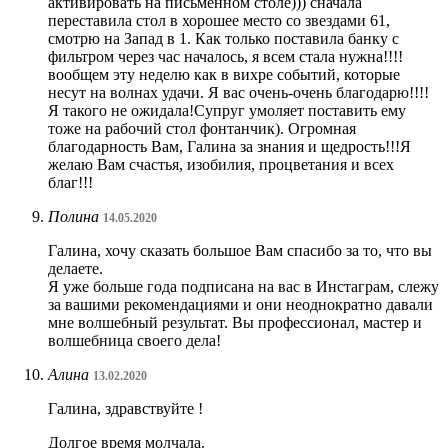
активировать на письменном столе))) сначала
переставила стол в хорошее место со звездами 61,
смотрю на Запад в 1. Как только поставила банку с
фильтром через час началось, я всем стала нужна!!!!
вообщем эту неделю как в вихре событий, которые
несут на волнах удачи. Я вас очень-очень благодарю!!!!
Я такого не ожидала!Супруг умоляет поставить ему
тоже на рабочий стол фонтанчик). Огромная
благодарность Вам, Галина за знания и щедрость!!!Я
желаю Вам счастья, изобилия, процветания и всех
благ!!!
Полина
14.05.2020
Галина, хочу сказать большое Вам спасибо за то, что вы
делаете.
Я уже больше года подписана на вас в Инстаграм, слежу
за вашими рекомендациями и они неоднократно давали
мне волшебный результат. Вы профессионал, мастер и
волшебница своего дела!
Алина
13.02.2020
Галина, здравствуйте !
Долгое время молчала.