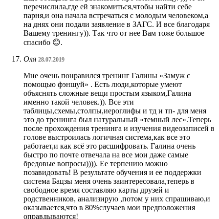
перечислила,где ей знакомиться,чтобы найти себе
парня,и она начала встречаться с молодым человеком,а
на днях они подали заявление в ЗАГС. И все благодаря
Вашему тренингу)). Так что от нее Вам тоже большое
спасибо 😊.
Оля
28.07.2019
Мне очень понравился тренинг Галины «Замуж с
помощью фэншуй» . Есть люди,которые умеют
объяснять сложные вещи простым языком,Галина
именно такой человек.)). Все эти
таблицы,схемы,столпы,иероглифы и тд и тп- для меня
это до тренинга был натуральный «темный лес».Теперь
после прохождения тренинга и изучения видеозаписей в
голове выстроилась логичная система,как все это
работает,и как всё это расшифровать. Галина очень
быстро по почте отвечала на все мои даже самые
бредовые вопросы)))). Ее терпению можно
позавидовать! В результате обучения и ее поддержки
система Бацзы меня очень заинтересовала,теперь в
свободное время составляю карты друзей и
родственников, анализирую ,потом у них спрашиваю,и
оказывается,что в 80%случаев мои предположения
оправдываются!