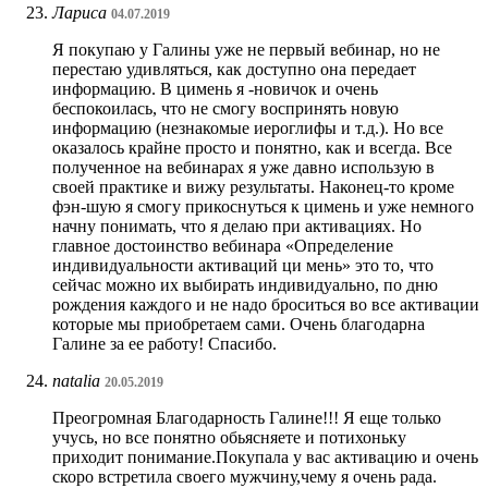
Лариса
04.07.2019
Я покупаю у Галины уже не первый вебинар, но не
перестаю удивляться, как доступно она передает
информацию. В цимень я -новичок и очень
беспокоилась, что не смогу воспринять новую
информацию (незнакомые иероглифы и т.д.). Но все
оказалось крайне просто и понятно, как и всегда. Все
полученное на вебинарах я уже давно использую в
своей практике и вижу результаты. Наконец-то кроме
фэн-шую я смогу прикоснуться к цимень и уже немного
начну понимать, что я делаю при активациях. Но
главное достоинство вебинара «Определение
индивидуальности активаций ци мень» это то, что
сейчас можно их выбирать индивидуально, по дню
рождения каждого и не надо броситься во все активации
которые мы приобретаем сами. Очень благодарна
Галине за ее работу! Спасибо.
natalia
20.05.2019
Преогромная Благодарность Галине!!! Я еще только
учусь, но все понятно обьясняете и потихоньку
приходит понимание.Покупала у вас активацию и очень
скоро встретила своего мужчину,чему я очень рада.