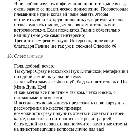
Я не люблю изучать информацию просто так,мне всегда
очень важно ее практическое применение. Посоветовала
племяннице где и когда ей чаще бывать ,чтобы
встретить свою «вторую половинку», в результате она
познакомилась с молодым человеком и теперь они
встречаются.🤗. Если поженятся,Галине обязательно
напишу (мне уже самой интересно).
Тренинг всем рекомендую: Интересно, полезно ,и
благодаря Галине ,не так уж и сложно! Спасибо 😘
Ольга
16.07.2019
Галя, добрый вечер.
Ты супер! Сразу несколько Наук Китайской Метафизики
по одной самой актуальной теме:
«как выйти замуж» : Фен шуй, ба дзы и вот теперь и Ци
Мэнь Дунь Цзя!
И как всегда все понятным языком, четко и ясно, с
наглядными примерами.
И всегда есть возможность предложить свою карту для
рассмотрения в качестве примера,
возможность сразу получить ответы и советы по своей
карте, надо только поторопиться с регистрацией,
быть одной из первых и вы получите грамотные ответы
на животрепещущие вопросы лично для вас!