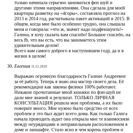
только начинала серьезно заниматься фен шуй и
другими этими направлениями. Она сделала для моей
квартиры разметку на «4горы», составляла прогноз на
2013 и 2014 год, расчитывала пакет активаций в 2015. В
общем, когда мне было особенно трудно, она слышала
меня и говорила: «что ж, значит надо подфеншуить!»
Галина, я хочу сказать вам спасибо! Большое спасибо, на
весь fb, что вы есть, что вы занимаетесь этим
удивительным делом!
Всего вам самого доброго в наступившем году, да и в
жизни в целом!
Евгения
11.12.2018
Выражаю огромную благодарность Галине Андреевне
за её работу. Теперь я знаю она мастер своего дела. Её
рекомендации как законы физики 100% работают.
Никакие прочитанные мной книжки по фэн-шуй не
дали мне знаний и результат. ТОЛЬКО ЛИЧНАЯ
КОНСУЛЬТАЦИЯ решила мои проблемы, а их было
поверьте много. Мне нужно было средство от всех
проблем и это был аудит всего дома. Как только Галига
начала проводить аудит она открыла мне те взаимосвязи
между неурядицами и неправильным расположением в
доме и ланшафте. Стало ясно в чем корень проблем и