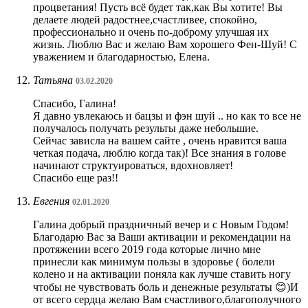
процветания! Пусть всё будет так,как Вы хотите! Вы
делаете людей радостнее,счастливее, спокойно,
профессионально и очень по-доброму улучшая их
жизнь. Люблю Вас и желаю Вам хорошего Фен-Шуй! С
уважением и благодарностью, Елена.
Татьяна
03.02.2020
Спасибо, Галина!
Я давно увлекаюсь и бацзы и фэн шуй .. но как то все не
получалось получать результы даже небольшие.
Сейчас зависла на вашем сайте , очень нравится ваша
четкая подача, люблю когда так)! Все знания в голове
начинают структуироваться, вдохновляет!
Спасибо еще раз!!
Евгения
02.01.2020
Галина добрый праздничный вечер и с Новым Годом!
Благодарю Вас за Ваши активации и рекомендации на
протяжении всего 2019 года которые лично мне
принесли как минимум пользы в здоровье ( болели
колено и на активации поняла как лучше ставить ногу
чтобы не чувствовать боль и денежные результаты 😊)И
от всего сердца желаю Вам счастливого,благополучного