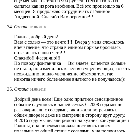
ещё меньше платёж на 900 рублей. ПРИЯТНОСТИ
сыпятся как из рога изобилия. Всё это произошло за 6
месяцев. Я продолжаю сотрудничать с Галиной
Андреевной. Спасибо Вам огромное!!!
Оксана
06.06.2018
Галина, добрый день!
Ваза с солью — это нечто!!!!! Вчера у меня сложилось
впечатление, что страна в едином порыве бросилась
оплачивать наши счета!!!
Спасибо!! Феерично!!!
По поводу фонтанчика — Вы знаете, клиентов больше
не стало, но изменилось качество существующих, то есть
неожиданно пошло увеличение объемов там, где
никогда ничего более-менее внятного не получалось)))
Оксана
01.06.2018
Добрый день всем! Еще одно приятное сенсационное
событие случилось в нашей семье. С 2008 года мы не
разговаривали с соседями, так и жили встречаясь в
общем дворе и даже не смотрели в сторону друг другу.
В 2016 году мы делали ремонт на кухне с консультацией
Галины, она порекомендовала поставить плиту
подальше от общей стены с соседями, у на получилось