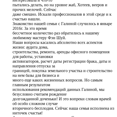
интересовала и что-то
пытались делать, но на уровне жаб, Хотеев, вееров и
прочих мелочей. Сейчас
даже смешно. Искали профессионалов в этой среде и к
счастью нашли.
Знакомство нашей семьи с Галиной случилось в январе
2016г. За это время
бессчетное количество раз обратились к нашему
любимому мастеру Фэн Шуй.
Наши вопросы касались абсолютно всех аспектов
жизни: аудита дома,
строительства, ремонта, аренды офисного помещения
для работы, установки
активизаторов, расчет даты регистрации брака, даты и
направления отпуска за
границей, покупка земельного участка и строительство
на нем базы для бизнеса и
много еще каких жизненных вопросов. Но самым
главным результатом
использования рекомендаций данных Галиной, мы
безусловно считаем рождение
долгожданной доченьки! И это вопреки словам врачей
об особо сложном случае
вторичного бесплодия. Сейчас наша семья исполнена из
ниточек счастья!