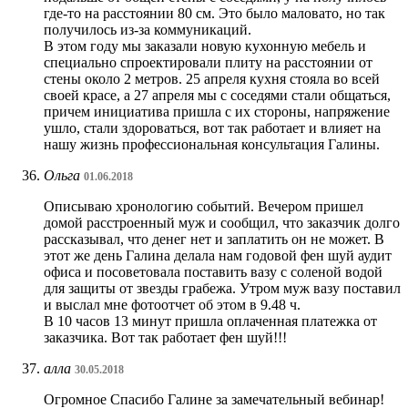
где-то на расстоянии 80 см. Это было маловато, но так
получилось из-за коммуникаций.
В этом году мы заказали новую кухонную мебель и
специально спроектировали плиту на расстоянии от
стены около 2 метров. 25 апреля кухня стояла во всей
своей красе, а 27 апреля мы с соседями стали общаться,
причем инициатива пришла с их стороны, напряжение
ушло, стали здороваться, вот так работает и влияет на
нашу жизнь профессиональная консультация Галины.
Ольга
01.06.2018
Описываю хронологию событий. Вечером пришел
домой расстроенный муж и сообщил, что заказчик долго
рассказывал, что денег нет и заплатить он не может. В
этот же день Галина делала нам годовой фен шуй аудит
офиса и посоветовала поставить вазу с соленой водой
для защиты от звезды грабежа. Утром муж вазу поставил
и выслал мне фотоотчет об этом в 9.48 ч.
В 10 часов 13 минут пришла оплаченная платежка от
заказчика. Вот так работает фен шуй!!!
алла
30.05.2018
Огромное Спасибо Галине за замечательный вебинар!