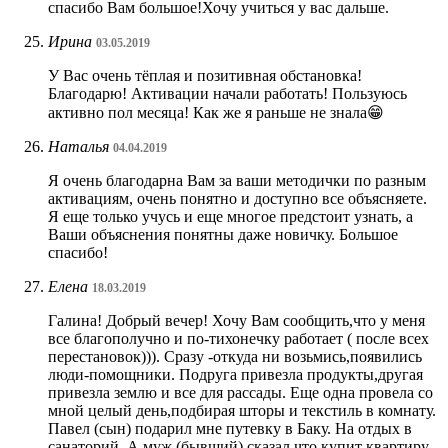
спасибо Вам большое!Хочу учиться у вас дальше.
Ирина
03.05.2019
У Вас очень тёплая и позитивная обстановка!
Благодарю! Активации начали работать! Пользуюсь
активно пол месяца! Как же я раньше не знала😁
Наталья
04.04.2019
Я очень благодарна Вам за ваши методички по разным
активациям, очень понятно и доступно все объясняете.
Я еще только учусь и еще многое предстоит узнать, а
Ваши объяснения понятны даже новичку. Большое
спасибо!
Елена
18.03.2019
Галина! Добрый вечер! Хочу Вам сообщить,что у меня
все благополучно и по-тихонечку работает ( после всех
перестановок))). Сразу -откуда ни возьмись,появились
люди-помощники. Подруга привезла продукты,другая
привезла землю и все для рассады. Еще одна провела со
мной целый день,подбирая шторы и текстиль в комнату.
Павел (сын) подарил мне путевку в Баку. На отдых в
санаторий. А муж (бывший) сказал,что купит квартиру