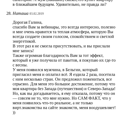
в ближайшем будущем. Удивительно, не правда ли?
Наташа
03.02.2019
Дорогая Галина,
спасибо Вам за вебинары, это всегда интересно, полезно
и мне очень нравится та теплая атмосфера, которую Вы
всегда создаете своим голосом, спокойствием и светлой
энергетикой.
В этот раз я не смогла присутствовать, и вы прислали
мне запись!
Также огромная благодарность Вам за тот эффект,
который я уже получила от пакетов, я покупаю их где-то
с весны.
У меня появился мужчина, в Бельгии, который
пригласил меня и оплатил всё. Я ездила 2 раза, посетила
с ним несколько стран. Он предложил пожениться, все
серьезно. Для меня это большое достижение, потому что
моя квартира без Запада (путешествия) и Северо-Запада!
Но, как вы догадываетесь, я ему отказала, потому что он
— совсем не то, что мне нужно. Но САМ ФАКТ, что у
меня появилось что-то реальное, а не только
вирт.знакомства на сайте знакомств, меня воодушевляет!
))