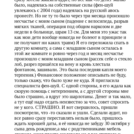
было, надеялась на собственные силы (фен-шуй
увлекаюсь с 2004 года) надеялась на русский авось
пронесёт. Но не ту то было через три месяца произошло
несчастье с моим сыном (падение с велосипеда, разрыв
мягких тканей, операция под общим наркозом и две
недели в больнице, шрам 13 см. Для меня это ужас так
как мои дети вообще никогда не болеют в принципе и
не получают ни каких травм) Я его переложила спать в
другую комнату, а сама с младшим сыном осталась в
этой же комнате и ровно через год и месяц несчастье
произошло с моим младшим сыном (рассек себе о стекло
лоб, разрез пришёлся на вену и кровь хлестала
фонтаном, зашивали. Это была последняя капля моего
терпения.) Финансовое положение описывать не буду,
только скажу, что было хуже не куда. Я пригласила
специалиста фен-шуй. С одной стороны, я его ждала как
скорую помощь с нетерпением, а с другой стороны мне
было страшно, а вдруг это шарлотаны. Денег и так мало,
а тут ещё надо отдать неизвестно за что, совет спросить
не у кого. СТРАШНО. И вот свершилось, пришли
посмотрели, что -то сказали и ушли. Сделали аудит, но
все равно сразу переставлять нельзя было, пришлось
ждать хорошей даты, я её никогда не забуду 30 октября у
сына день рождение,а мы с родственниками мебель