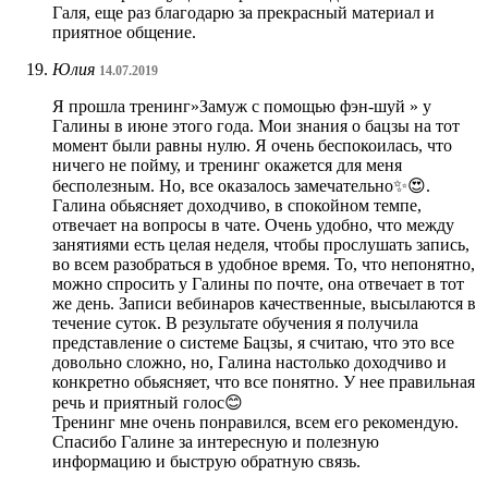
Галя, еще раз благодарю за прекрасный материал и
приятное общение.
Юлия
14.07.2019
Я прошла тренинг»Замуж с помощью фэн-шуй » у
Галины в июне этого года. Мои знания о бацзы на тот
момент были равны нулю. Я очень беспокоилась, что
ничего не пойму, и тренинг окажется для меня
бесполезным. Но, все оказалось замечательно✨😍.
Галина обьясняет доходчиво, в спокойном темпе,
отвечает на вопросы в чате. Очень удобно, что между
занятиями есть целая неделя, чтобы прослушать запись,
во всем разобраться в удобное время. То, что непонятно,
можно спросить у Галины по почте, она отвечает в тот
же день. Записи вебинаров качественные, высылаются в
течение суток. В результате обучения я получила
представление о системе Бацзы, я считаю, что это все
довольно сложно, но, Галина настолько доходчиво и
конкретно обьясняет, что все понятно. У нее правильная
речь и приятный голос😊
Тренинг мне очень понравился, всем его рекомендую.
Спасибо Галине за интересную и полезную
информацию и быструю обратную связь.