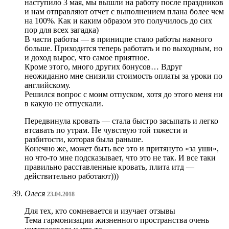
наступило 3 мая, мы вышли на работу после праздников
и нам отправляют отчет с выполнением плана более чем
на 100%. Как и каким образом это получилось до сих
пор для всех загадка)
В части работы — в приницпе стало работы намного
больше. Приходится теперь работать и по выходным, но
и доход вырос, что самое приятное.
Кроме этого, много других бонусов… Вдруг
неожиданно мне снизили стоимость оплаты за уроки по
английскому.
Решился вопрос с моим отпуском, хотя до этого меня ни
в какую не отпускали.
Передвинула кровать — стала быстро засыпать и легко
втсавать по утрам. Не чувствую той тяжести и
разбитости, которая была раньше.
Конечно же, может быть все это и притянуто «за уши»,
но что-то мне подсказывает, что это не так. И все таки
правильно расставленные кровать, плита итд —
действительно работают)))
Олеся
23.04.2018
Для тех, кто сомневается и изучает отзывы
Тема гармонизации жизненного пространства очень