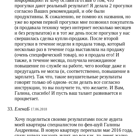
информацию! И хочу оставить отзыв о том, что
прогулки дают реальный результат! Я делала 2 прогулки
согласно Ваших рекомендаций, и обе были
продуктивны. К сожалению, не помню их названия, но
уже во время первой прогулки мне позвонил покупатель
(я продавала технику через интернет несколько месяцев
и без результатов) и в тот же день после прогулки у нас
свершилась сделка купли-продажи. После второй
прогулки в течение недели я продала товар, который
несколько раз в течение года выставляла на продажу
(очень специфический товар), но я продала его! И
также, в течение месяца, получила неожиданное
повышение по службе на работе, чего вообще даже и
предугадать не могла (и, соответственно, повышение в
зарплате). Так что, такие внушительные результаты
говорят только об одном- если делать все согласно
инструкции, то вы получите то, что желаете. И Вам,
Галина, спасибо! И пусть ваш талант развивается и
процветает.
ЕленаБ
17.06.2018
Хочу поделиться своими результатами после аудита
моей квартиры специалистом по фен-шуй Галины
Андреевны. В новую квартиру переехали мае 2016 года,
сразу хотела заказать аудит, но все как -то денег жалко