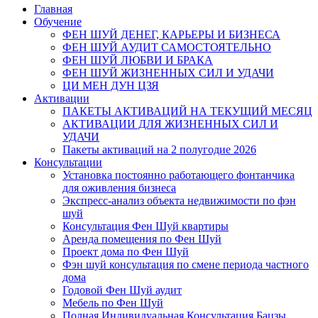
Главная
Обучение
ФЕН ШУЙ ДЕНЕГ, КАРЬЕРЫ И БИЗНЕСА
ФЕН ШУЙ АУДИТ САМОСТОЯТЕЛЬНО
ФЕН ШУЙ ЛЮБВИ И БРАКА
ФЕН ШУЙ ЖИЗНЕННЫХ СИЛ И УДАЧИ
ЦИ МЕН ДУН ЦЗЯ
Активации
ПАКЕТЫ АКТИВАЦИЙ НА ТЕКУЩИЙ МЕСЯЦ
АКТИВАЦИИ ДЛЯ ЖИЗНЕННЫХ СИЛ И
УДАЧИ
Пакеты активаций на 2 полугодие 2026
Консультации
Установка постоянно работающего фонтанчика
для оживления бизнеса
Экспресс-анализ объекта недвижимости по фэн
шуй
Консультация Фен Шуй квартиры
Аренда помещения по Фен Шуй
Проект дома по Фен Шуй
Фэн шуй консультация по смене периода частного
дома
Годовой Фен Шуй аудит
Мебель по Фен Шуй
Полная Индивидуальная Консультация Бацзы